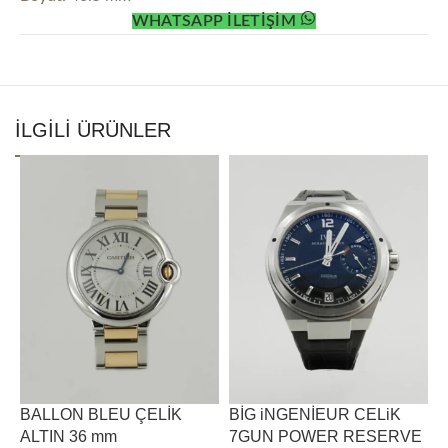
WHATSAPP İLETİŞİM
İLGİLİ ÜRÜNLER
BALLON BLEU ÇELİK
BİG iNGENİEUR CELiK
H
ALTIN 36 mm
7GUN POWER RESERVE